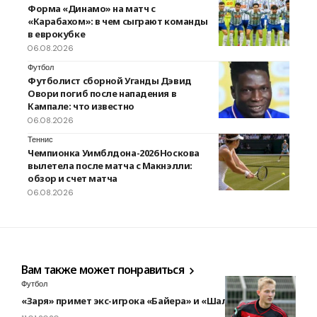
Форма «Динамо» на матч с
«Карабахом»: в чем сыграют команды
в еврокубке
06.08.2026
Футбол
Футболист сборной Уганды Дэвид
Овори погиб после нападения в
Кампале: что известно
06.08.2026
Теннис
Чемпионка Уимблдона-2026 Носкова
вылетела после матча с Макнэлли:
обзор и счет матча
06.08.2026
Вам также может понравиться
Футбол
«Заря» примет экс-игрока «Байера» и «Шальке»