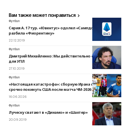
Вам также может понравиться
Футбол
Серия А. 17 тур. «Ювентус» одолел «Сампдорию», «Рома»
разбила «Фиорентину»
22.12.2019
Футбол
Дмитрий Михайленко: Мы действительно очень слабы
для УПЛ
27.10.2019
Футбол
«Настоящая катастрофа»: сборную Ирана обязали
срочно покинуть США после матча ЧМ-2026
16.06.2026
Футбол
Луческу сватают в «Динамо» и «Шахтер»
20.09.2019