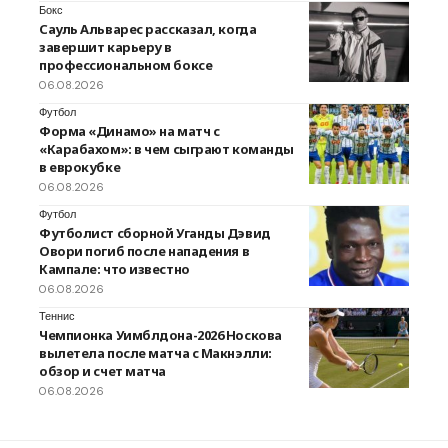
Бокс
Сауль Альварес рассказал, когда
завершит карьеру в
профессиональном боксе
06.08.2026
Футбол
Форма «Динамо» на матч с
«Карабахом»: в чем сыграют команды
в еврокубке
06.08.2026
Футбол
Футболист сборной Уганды Дэвид
Овори погиб после нападения в
Кампале: что известно
06.08.2026
Теннис
Чемпионка Уимблдона-2026 Носкова
вылетела после матча с Макнэлли:
обзор и счет матча
06.08.2026