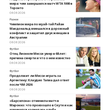
мира: чем завершился матч WTA 1000 в
Торонто
08.08.2026
Разное
Чемпион мира по муай-тай Райан
Макдональд вмешался в дорожный
конфликт и защитил двух женщин в
Австралии
08.08.2026
Футбол
Отец Лионеля Месси умер в 68 лет:
причина смерти и что о нем известно
08.08.2026
Футбол
Продолжит ли Месси играть за
Аргентину: Клаудио Тапиа дал ответ
после ЧМ-2026
08.08.2026
Футбол
«Барселона» отменила матч в
Марокко: что произошло в Сеуте и как
изменился календарь клуба