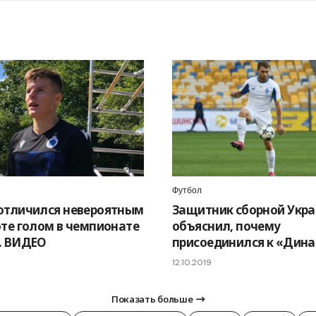
Футбол
отличился невероятным
Защитник сборной Укр
оте голом в чемпионате
объяснил, почему
. ВИДЕО
присоединился к «Дин
12.10.2019
Показать больше