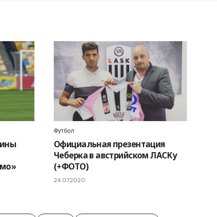
Футбол
аины
Официальная презентация
Чеберка в австрийском ЛАСКу
амо»
(+ФОТО)
24.07.2020