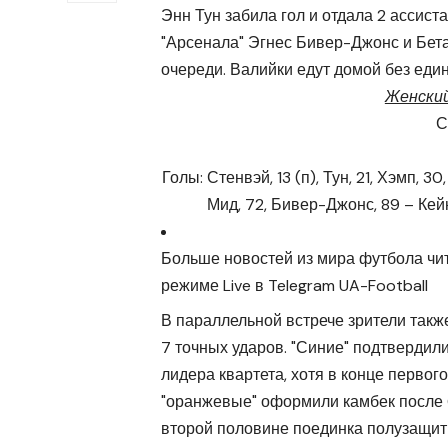
Энн Тун забила гол и отдала 2 ассист
"Арсенала" Эгнес Бивер-Джонс и Бетан
очереди. Валийки едут домой без един
Женский
С
Голы: Стенвэй, 13 (п), Тун, 21, Хэмп, 30
Мид, 72, Бивер-Джонс, 89 – Кей
Больше новостей из мира футбола чи
режиме Live в Telegram UA-Football
В параллельной встрече зрители такж
7 точных ударов. "Синие" подтвердили
лидера квартета, хотя в конце первог
"оранжевые" оформили камбек после 0
второй половине поединка полузащи