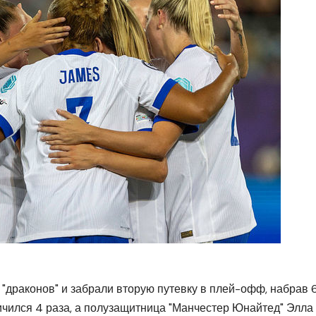
 "драконов" и забрали вторую путевку в плей-офф, набрав 
ичился 4 раза, а полузащитница "Манчестер Юнайтед" Элла