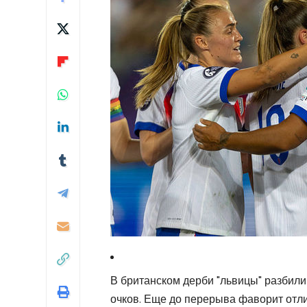
В британском дерби "львицы" разбили
очков. Еще до перерыва фаворит отл