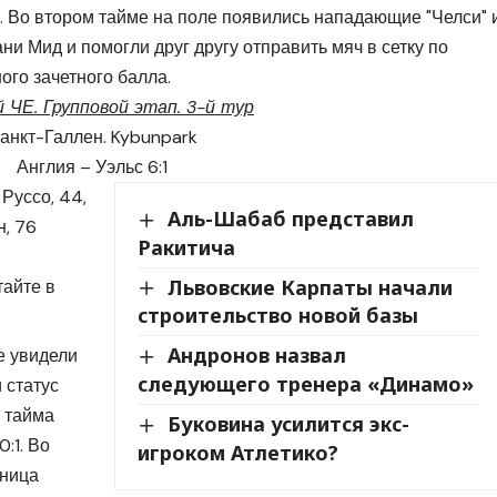
а. Во втором тайме на поле появились нападающие "Челси" 
и Мид и помогли друг другу отправить мяч в сетку по
ого зачетного балла.
 ЧЕ. Групповой этап. 3-й тур
анкт-Галлен. Kybunpark
Англия – Уэльс 6:1
, Руссо, 44,
Аль-Шабаб представил
н, 76
Ракитича
Львовские Карпаты начали
тайте в
строительство новой базы
Андронов назвал
е увидели
следующего тренера «Динамо»
 статус
о тайма
Буковина усилится экс-
:1. Во
игроком Атлетико?
тница