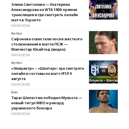
Элина Свитолина — Екатерина
Александрова на WTA 1000: прямая
трансляция и где смотреть онлайн
матч в Торонто
09.08.2026
Футбол
Сафонова освистали после жесткого
столкновения в матче ПСЖ —
Манчестер Юнайтед (видео)
09.08.2026
Футбол
«Эпицентр» – «Шахтер»: где смотреть
онлайн и составы на матч УПЛ 9
августа
09.08.2026
Бокс
Тарас Шелестюк победил Муньоса —
новый титул WBO и рекорд
украинского боксера
09.08.2026