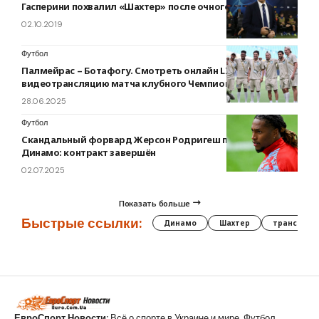
Гасперини похвалил «Шахтер» после очного матча
02.10.2019
Футбол
Палмейрас – Ботафогу. Смотреть онлайн LIVE прямую
видеотрансляцию матча клубного Чемпионата мира
28.06.2025
Футбол
Скандальный форвард Жерсон Родригеш покинул
Динамо: контракт завершён
02.07.2025
Показать больше
Быстрые ссылки:
Динамо
Шахтер
трансфер
ЕвроСпорт Новости:
Всё о спорте в Украине и мире. Футбол,