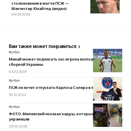
столкновения в матче ПСЖ —
Манчестер Юнайтед (видео)
09.08.2026
Вам также может понравиться
Футбол
Минай может подписать экс-игрока молодежной
сборной Украины
03.02.2019
Футбол
ПСЖ не хочет отпускать Карлоса Солера в январе
30.12.2023
Футбол
ФОТО. Милевский показал кадры, которые тронули
украинцев
29.05.2026