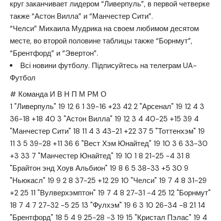
круг заканчивает лидером “Ливерпуль”, в первой четверке
также “Астон Вилла” и “Манчестер Сити”.
“Челси” Михаила Мудрика на своем любимом десятом
месте, во второй половине таблицы также “Борнмут”,
“Брентфорд” и “Эвертон”.
Всі новини футболу. Підписуйтесь на телеграм UA-
Футбол
# Команда И В Н П М РМ О
1 "Ливерпуль" 19 12 6 1 39-16 +23 42 2 "Арсенал" 19 12 4 3
36-18 +18 40 3 "Астон Вилла" 19 12 3 4 40-25 +15 39 4
"Манчестер Сити" 18 11 4 3 43-21 +22 37 5 "Тоттенхэм" 19
11 3 5 39-28 +11 36 6 "Вест Хэм Юнайтед" 19 10 3 6 33-30
+3 33 7 "Манчестер Юнайтед" 19 10 1 8 21-25 -4 31 8
"Брайтон энд Хоув Альбион" 19 8 6 5 38-33 +5 30 9
"Ньюкасл" 19 9 2 8 37-25 +12 29 10 "Челси" 19 7 4 8 31-29
+2 25 11 "Вулверхэмптон" 19 7 4 8 27-31 -4 25 12 "Борнмут"
18 7 4 7 27-32 -5 25 13 "Фулхэм" 19 6 3 10 26-34 -8 21 14
"Брентфорд" 18 5 4 9 25-28 -3 19 15 "Кристал Пэлас" 19 4