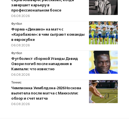
завершит карьеру в
профессиональном боксе
06.08.2026
Футбол
Форма «Динамо» на матч с
«Карабахом»: в чем сыграют команды
в еврокубке
06.08.2026
Футбол
Футболист сборной Уганды Дэвид
Овори погиб после нападения в
Кампале: что известно
06.08.2026
Теннис
Чемпионка Уимблдона-2026 Носкова
вылетела после матча с Макнэлли:
обзор и счет матча
06.08.2026