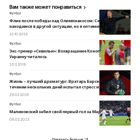
Вам также может понравиться
Футбол
Флик после победы над Олимпиакосом: Сейчас мы
находимся в другой ситуации, но я оптимистичен
22.10.2025
Футбол
Экс-тренер «Севильи»: Возвращение Коноплянки в
Украину читалось
23.11.2019
Футбол
Жизнь – лучший драматург. Вратарь Барселоны в
течении нескольких дней испытал стресс и радость
29.03.2025
Футбол
Малиновский забил свой первый гол за Марсель. ВИДЕО
06.02.2023
Показать больше