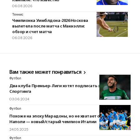
06.08.2026
Теннис
Чемпионка Уимблдона-2026 Носкова
вылетела после матча с Макнэлли:
обзор и счет матча
06.08.2026
Вам также может понравиться
Футбол
Два клуба Премьер-Лиги хотят подписать защитника
Спортинга
03.06.2024
Футбол
Похоже на эпоху Марадоны, но не хватает одного штриха.
Наполи — новый/старый чемпион Италии
24.05.2025
Футбол