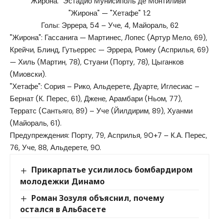
Жирона. "Эстадио Мунисиполь де Монтиливи"
"Жирона" — "Хетафе" 1:2
Голы: Эррера, 54 – Уче, 4, Майораль, 62
"Жирона": Гассанига — Мартинес, Лопес (Артур Мело, 69),
Крейчи, Блинд, Гутьеррес — Эррера, Ромеу (Асприлья, 69)
— Хиль (Мартин, 78), Стуани (Порту, 78), Цыганков
(Миовски).
"Хетафе": Сория – Рико, Альдерете, Дуарте, Иглесиас –
Бернат (К. Перес, 61), Джене, Арамбари (Ньом, 77),
Терратс (Сантьяго, 89) – Уче (Йилдирим, 89), Хуанми
(Майораль, 61).
Предупреждения: Порту, 79, Асприлья, 90+7 – К.А. Перес,
76, Уче, 88, Альдерете, 90.
Прикарпатье усилилось бомбардиром
молодежки Динамо
Роман Зозуля объяснил, почему
остался в Альбасете