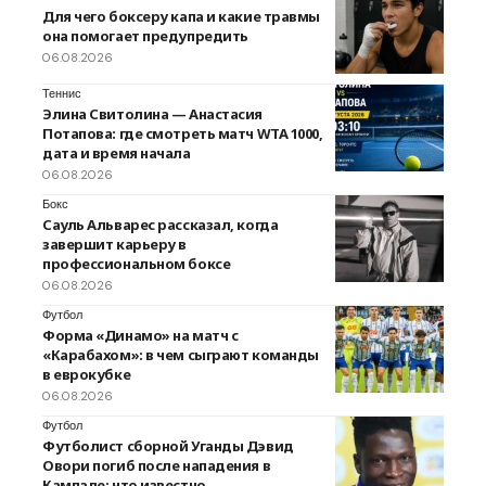
Для чего боксеру капа и какие травмы
она помогает предупредить
06.08.2026
Теннис
Элина Свитолина — Анастасия
Потапова: где смотреть матч WTA 1000,
дата и время начала
06.08.2026
Бокс
Сауль Альварес рассказал, когда
завершит карьеру в
профессиональном боксе
06.08.2026
Футбол
Форма «Динамо» на матч с
«Карабахом»: в чем сыграют команды
в еврокубке
06.08.2026
Футбол
Футболист сборной Уганды Дэвид
Овори погиб после нападения в
Кампале: что известно