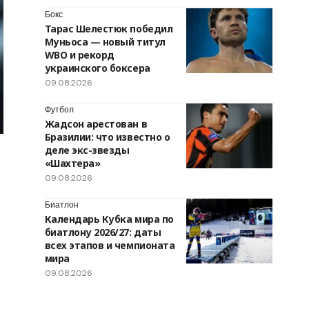
Бокс
Тарас Шелестюк победил
Муньоса — новый титул
WBO и рекорд
украинского боксера
09.08.2026
Футбол
Жадсон арестован в
Бразилии: что известно о
деле экс-звезды
«Шахтера»
09.08.2026
Биатлон
Календарь Кубка мира по
биатлону 2026/27: даты
всех этапов и чемпионата
мира
09.08.2026