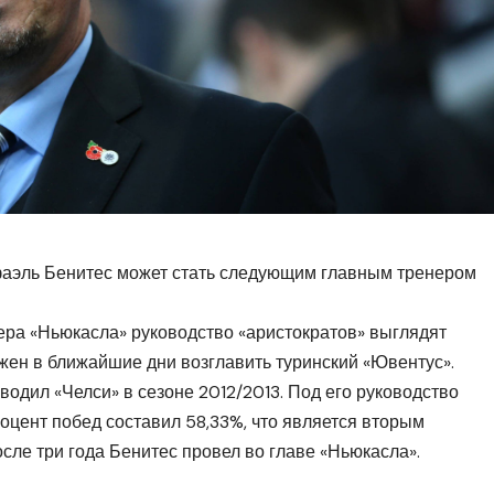
фаэль Бенитес может стать следующим главным тренером
нера «Ньюкасла» руководство «аристократов» выглядят
лжен в ближайшие дни
возглавить туринский «Ювентус»
.
одил «Челси» в сезоне 2012/2013. Под его руководство
роцент побед составил 58,33%, что является вторым
осле три года Бенитес провел во главе «Ньюкасла».