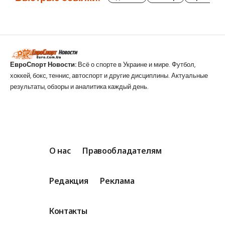
ЕвроСпорт Новости:
Всё о спорте в Украине и мире. Футбол,
хоккей, бокс, теннис, автоспорт и другие дисциплины. Актуальные
результаты, обзоры и аналитика каждый день.
О нас
Правообладателям
Редакция
Реклама
Контакты