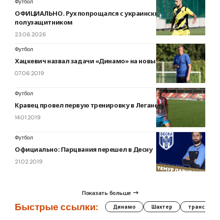
Футбол
ОФИЦИАЛЬНО. Рух попрощался с украинским
полузащитником
23.06.2026
Футбол
Хацкевич назвал задачи «Динамо» на новый сезон
07.06.2019
Футбол
Кравец провел первую тренировку в Леганесе
14.01.2019
Футбол
Официально: Парцвания перешел в Десну
21.02.2019
Показать больше
Быстрые ссылки:
Динамо
Шахтер
трансфер