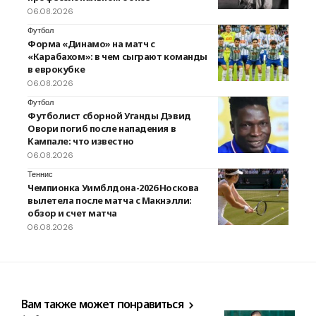
06.08.2026
Футбол
Форма «Динамо» на матч с
«Карабахом»: в чем сыграют команды
в еврокубке
06.08.2026
Футбол
Футболист сборной Уганды Дэвид
Овори погиб после нападения в
Кампале: что известно
06.08.2026
Теннис
Чемпионка Уимблдона-2026 Носкова
вылетела после матча с Макнэлли:
обзор и счет матча
06.08.2026
Вам также может понравиться