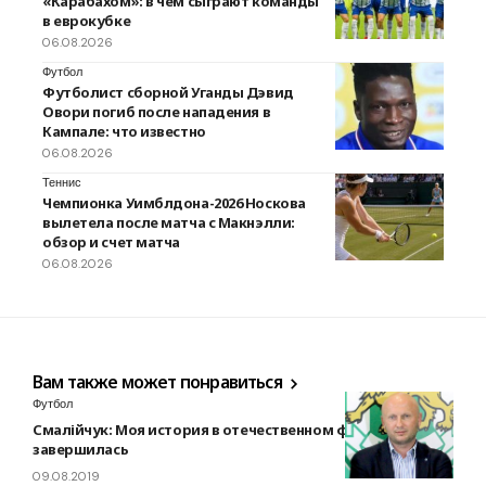
«Карабахом»: в чем сыграют команды
в еврокубке
06.08.2026
Футбол
Футболист сборной Уганды Дэвид
Овори погиб после нападения в
Кампале: что известно
06.08.2026
Теннис
Чемпионка Уимблдона-2026 Носкова
вылетела после матча с Макнэлли:
обзор и счет матча
06.08.2026
Вам также может понравиться
Футбол
Смалійчук: Моя история в отечественном футболе
завершилась
09.08.2019