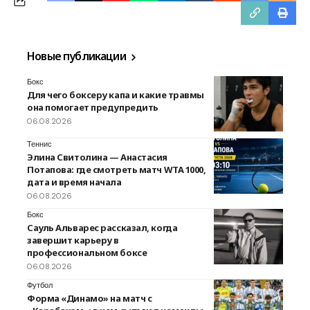
Новые публикации
Бокс
Для чего боксеру капа и какие травмы
она помогает предупредить
06.08.2026
Теннис
Элина Свитолина — Анастасия
Потапова: где смотреть матч WTA 1000,
дата и время начала
06.08.2026
Бокс
Сауль Альварес рассказал, когда
завершит карьеру в
профессиональном боксе
06.08.2026
Футбол
Форма «Динамо» на матч с