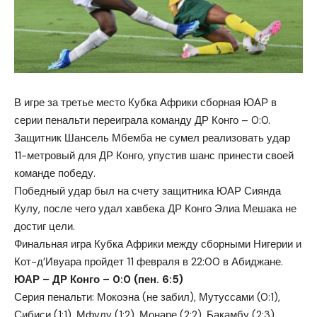
В игре за третье место Кубка Африки сборная ЮАР в
серии пенальти переиграла команду ДР Конго – 0:0.
Защитник Шансель Мбемба не сумел реализовать удар
11-метровый для ДР Конго, упустив шанс принести своей
команде победу.
Победный удар был на счету защитника ЮАР Сиянда
Кулу, после чего удал хавбека ДР Конго Элиа Мешака не
достиг цели.
Финальная игра Кубка Африки между сборными Нигерии и
Кот-д’Ивуара пройдет 11 февраля в 22:00 в Абиджане.
ЮАР – ДР Конго – 0:0 (пен. 6:5)
Серия пенальти: Мокоэна (не забил), Мутуссами (0:1),
Сибиси (1:1), Мфулу (1:2), Монаре (2:2), Бакамбу (2:3),