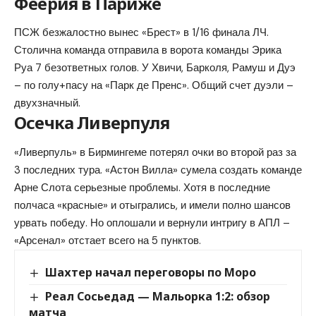
Феерия в Париже
ПСЖ безжалостно вынес «Брест» в 1/16 финала ЛЧ.
Столична команда отправила в ворота команды Эрика
Руа 7 безответных голов. У Хвичи, Барколя, Рамуш и Дуэ
– по голу+пасу на «Парк де Пренс». Общий счет дуэли –
двухзначный.
Осечка Ливерпуля
«Ливерпуль» в Бирмингеме потерял очки во второй раз за
3 последних тура. «Астон Вилла» сумела создать команде
Арне Слота серьезные проблемы. Хотя в последние
полчаса «красные» и отыгрались, и имели полно шансов
урвать победу. Но оплошали и вернули интригу в АПЛ –
«Арсенал» отстает всего на 5 пунктов.
Шахтер начал переговоры по Моро
Реал Сосьедад — Мальорка 1:2: обзор
матча