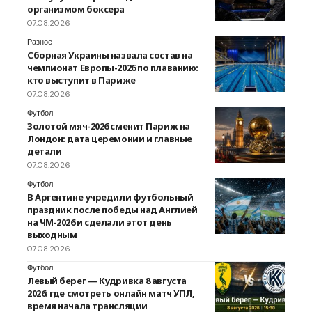
организмом боксера
07.08.2026
Разное
Сборная Украины назвала состав на
чемпионат Европы-2026 по плаванию:
кто выступит в Париже
07.08.2026
Футбол
Золотой мяч-2026 сменит Париж на
Лондон: дата церемонии и главные
детали
07.08.2026
Футбол
В Аргентине учредили футбольный
праздник после победы над Англией
на ЧМ-2026 и сделали этот день
выходным
07.08.2026
Футбол
Левый берег — Кудривка 8 августа
2026: где смотреть онлайн матч УПЛ,
время начала трансляции