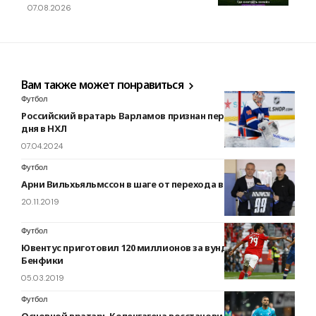
07.08.2026
Вам также может понравиться
Футбол
Российский вратарь Варламов признан первой звездой
дня в НХЛ
07.04.2024
Футбол
Арни Вильхьяльмссон в шаге от перехода в Колос
20.11.2019
Футбол
Ювентус приготовил 120 миллионов за вундеркинда
Бенфики
05.03.2019
Футбол
Основной вратарь Копенгагена восстановился перед