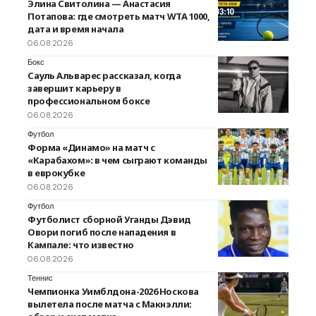
Элина Свитолина — Анастасия
Потапова: где смотреть матч WTA 1000,
дата и время начала
06.08.2026
Бокс
Сауль Альварес рассказал, когда
завершит карьеру в
профессиональном боксе
06.08.2026
Футбол
Форма «Динамо» на матч с
«Карабахом»: в чем сыграют команды
в еврокубке
06.08.2026
Футбол
Футболист сборной Уганды Дэвид
Овори погиб после нападения в
Кампале: что известно
06.08.2026
Теннис
Чемпионка Уимблдона-2026 Носкова
вылетела после матча с Макнэлли: