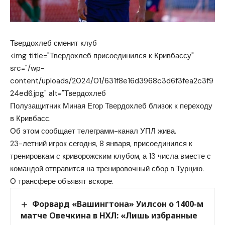
Твердохлеб сменит клуб
<img title="Твердохлеб присоединился к Кривбассу"
src="/wp-
content/uploads/2024/01/631f8e16d3968c3d6f3fea2c3f9
24ed6.jpg" alt="Твердохлеб
Полузащитник Миная Егор Твердохлеб близок к переходу
в Кривбасс.
Об этом сообщает телеграмм-канал УПЛ жива.
23-летний игрок сегодня, 8 января, присоединился к
тренировкам с криворожским клубом, а 13 числа вместе с
командой отправится на тренировочный сбор в Турцию.
О трансфере объявят вскоре.
Форвард «Вашингтона» Уилсон о 1400-м
матче Овечкина в НХЛ: «Лишь избранные