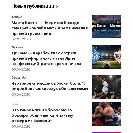
Новые публикации
Теннис
Марта Костюк — Мэдисон Киз: где
смотреть онлайн матч, время начала и
прямой трансляции
06.08.2026
Футбол
Динамо — Карабах: где смотреть
прямой эфир, анонс матча Лиги
конференций, дата и время начала
05.08.2026
Баскетбол
Что такое слэм-данк в баскетболе: 15
видов бросков сверху с объяснениями
05.08.2026
Бокс
Что такое клинч в боксе: зачем
боксеры обнимаются и почему
рефери их разводит
05.08.2026