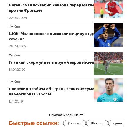
Нагельсман похвалил Хаверца перед матчем Германии
против Франции
22.03.2024
Футбол
ШОК: Малиновского дисквалифицируют до конца
сезона?
08.04.2019
Футбол
Гладкий скоро уйдет в другой европейский клуб
13.01.2020
Футбол
Словения Вербича обыграв Латвию не сумела пробиться
на чемпионат Европы
17.11.2019
Показать больше
Быстрые ссылки:
Динамо
Шахтер
трансфер