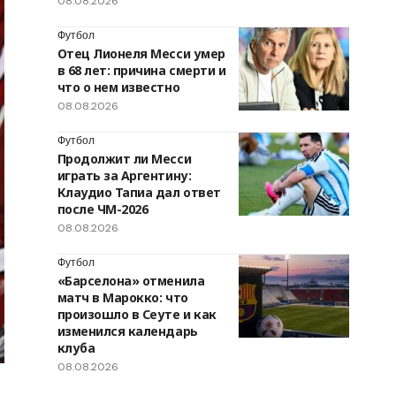
08.08.2026
Футбол
Отец Лионеля Месси умер
в 68 лет: причина смерти и
что о нем известно
08.08.2026
Футбол
Продолжит ли Месси
играть за Аргентину:
Клаудио Тапиа дал ответ
после ЧМ-2026
08.08.2026
Футбол
«Барселона» отменила
матч в Марокко: что
произошло в Сеуте и как
изменился календарь
клуба
08.08.2026