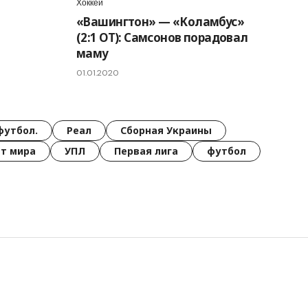
Хоккей
«Вашингтон» — «Коламбус»
(2:1 ОТ): Самсонов порадовал
маму
01.01.2020
футбол.
Реал
Сборная Украины
т мира
УПЛ
Первая лига
футбол