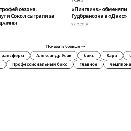
Хоккей
трофей сезона.
«Пингвинз» обменяли
уг и Сокол сыграли за
Гудбрансона в «Дакс»
краины
27.10.2019
Показать больше
трансферы
Александр Усик
бокс
Заря
Профессиональный бокс
главное
чемпиона