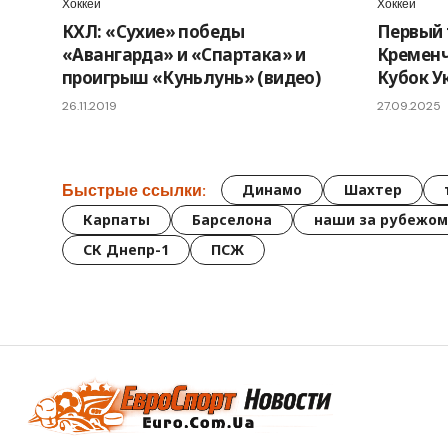
Хоккей
Хоккей
КХЛ: «Сухие» победы
Первый 
«Авангарда» и «Спартака» и
Кременч
проигрыш «Куньлунь» (видео)
Кубок У
26.11.2019
27.09.2025
Быстрые ссылки:
Динамо
Шахтер
Карпаты
Барселона
наши за рубежом
СК Днепр-1
ПСЖ