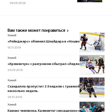
08.08.2026
Вам также может понравиться
Хоккей
«Рейнджерс» обменял Шнайдера в «Нэшвилл» на Брикли
15.01.2019
Хоккей
«Кременчук» с разгромом обыграл «Ледяных Волков»
23.09.2019
Хоккей
Сканделла пропустит 2-3 недели с травмой,Веси —
несколько недель.
29.10.2019
Хоккей
Кризис чемпиона. Кременчуг сенсационно проиграл в