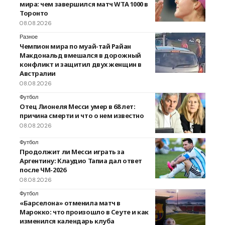
мира: чем завершился матч WTA 1000 в
Торонто
08.08.2026
Разное
Чемпион мира по муай-тай Райан
Макдональд вмешался в дорожный
конфликт и защитил двух женщин в
Австралии
08.08.2026
Футбол
Отец Лионеля Месси умер в 68 лет:
причина смерти и что о нем известно
08.08.2026
Футбол
Продолжит ли Месси играть за
Аргентину: Клаудио Тапиа дал ответ
после ЧМ-2026
08.08.2026
Футбол
«Барселона» отменила матч в
Марокко: что произошло в Сеуте и как
изменился календарь клуба