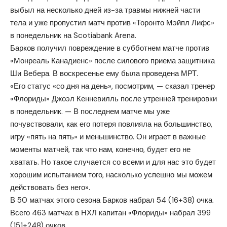
выбыл на несколько дней из-за травмы нижней части
тела и уже пропустил матч против «Торонто Мэйпл Лифс»
в понедельник на Scotiabank Arena.
Барков получил повреждение в субботнем матче против
«Монреаль Канадиенс» после силового приема защитника
Ши Вебера. В воскресенье ему была проведена МРТ.
«Его статус «со дня на день», посмотрим, — сказал тренер
«Флориды» Джоэл Кенневилль после утренней тренировки
в понедельник. — В последнем матче мы уже
почувствовали, как его потеря повлияла на большинство,
игру «пять на пять» и меньшинство. Он играет в важные
моменты матчей, так что нам, конечно, будет его не
хватать. Но такое случается со всеми и для нас это будет
хорошим испытанием того, насколько успешно мы можем
действовать без него».
В 50 матчах этого сезона Барков набрал 54 (16+38) очка.
Всего 463 матчах в НХЛ капитан «Флориды» набрал 399
(151+248) очков.