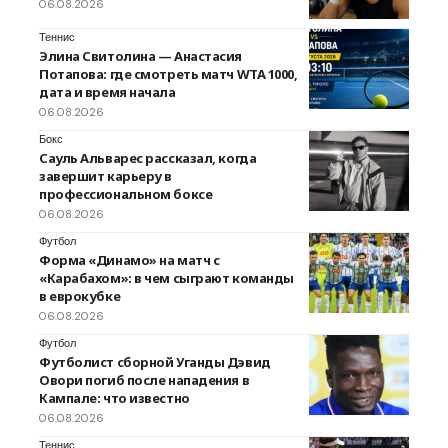
06.08.2026
Теннис
Элина Свитолина — Анастасия
Потапова: где смотреть матч WTA 1000,
дата и время начала
06.08.2026
Бокс
Сауль Альварес рассказал, когда
завершит карьеру в
профессиональном боксе
06.08.2026
Футбол
Форма «Динамо» на матч с
«Карабахом»: в чем сыграют команды
в еврокубке
06.08.2026
Футбол
Футболист сборной Уганды Дэвид
Овори погиб после нападения в
Кампале: что известно
06.08.2026
Теннис