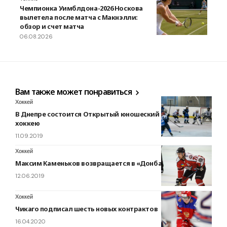
Чемпионка Уимблдона-2026 Носкова
вылетела после матча с Макнэлли:
обзор и счет матча
06.08.2026
Вам также может понравиться
Хоккей
В Днепре состоится Открытый юношеский чемпионат по
хоккею
11.09.2019
Хоккей
Максим Каменьков возвращается в «Донбасс»
12.06.2019
Хоккей
Чикаго подписал шесть новых контрактов
16.04.2020