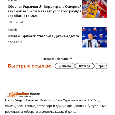
Хоккей
Сборная Украины U-18 проиграла Северной Македонии в
заключительном матче группового раунда юношеского
Евробаскета-2024
01.08.2024
Хоккей
Названы финалисты приза Джека Адамса
27.04.2019
Показать больше
Быстрые ссылки:
Динамо
Шахтер
трансфер
ЕвроСпорт Новости:
Всё о спорте в Украине и мире. Футбол,
хоккей, бокс, теннис, автоспорт и другие дисциплины. Актуальные
результаты, обзоры и аналитика каждый день.