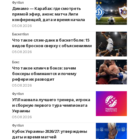
Футбол
Динамо — Карабах: где смотреть
прямой эфир, анонс матча Лиги
конференций, дата и время начала
05.08.2026
Баскетбол
Что такое слэм-данк в баскетболе: 15
видов бросков сверху с объяснениями
05.08.2026
Бокс
Что такое клинч в боксе: зачем
боксеры обнимаются и почему
рефери их разводит
05.08.2026
Футбол
УПЛ назвала лучшего тренера, игрока
и сборную первого тура чемпионата
Украины
05.08.2026
Футбол
Кубок Украины-2026/27: утверждены
даты и время матчей