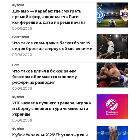
Футбол
Динамо — Карабах: где смотреть
прямой эфир, анонс матча Лиги
конференций, дата и время начала
05.08.2026
Баскетбол
Что такое слэм-данк в баскетболе: 15
видов бросков сверху с объяснениями
05.08.2026
Бокс
Что такое клинч в боксе: зачем
боксеры обнимаются и почему
рефери их разводит
05.08.2026
Футбол
УПЛ назвала лучшего тренера, игрока
и сборную первого тура чемпионата
Украины
05.08.2026
Футбол
Кубок Украины-2026/27: утверждены