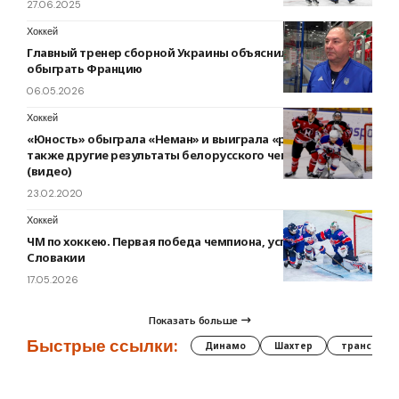
27.06.2025
Хоккей
Главный тренер сборной Украины объяснил, как удалось
обыграть Францию
06.05.2026
Хоккей
«Юность» обыграла «Неман» и выиграла «регулярку», а
также другие результаты белорусского чемпионата
(видео)
23.02.2020
Хоккей
ЧМ по хоккею. Первая победа чемпиона, успех сборной
Словакии
17.05.2026
Показать больше
Быстрые ссылки:
Динамо
Шахтер
трансфер