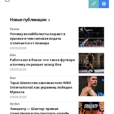
Новые публикации
Разное
Почему волейболисты подают в
прыжке и чем силовая подача
отличается от планера
09.08.2026
Бокс
Работа ног в боксе: что такое футворк
и почему он решает исход боя
09.08.2026
Бокс
Тарас Шелестюк завоевал пояс WBO
International: как украинец победил
Муньоса
09.08.2026
Футбол
Эпицентр — Шахтер: прямая
трансляция и где смотреть онлайн