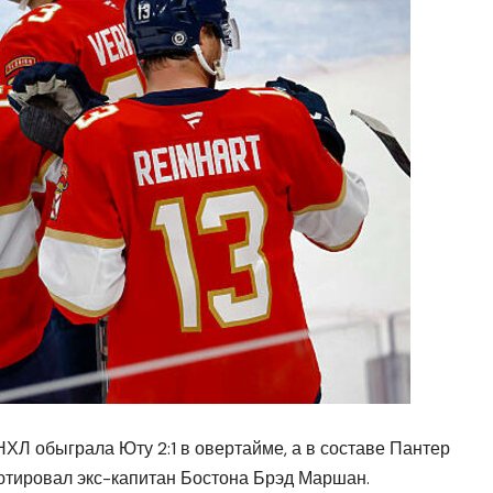
НХЛ обыграла Юту 2:1 в овертайме, а в составе Пантер
ютировал экс-капитан Бостона Брэд Маршан.