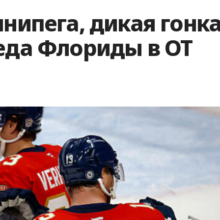
ннипега, дикая гонк
еда Флориды в ОТ