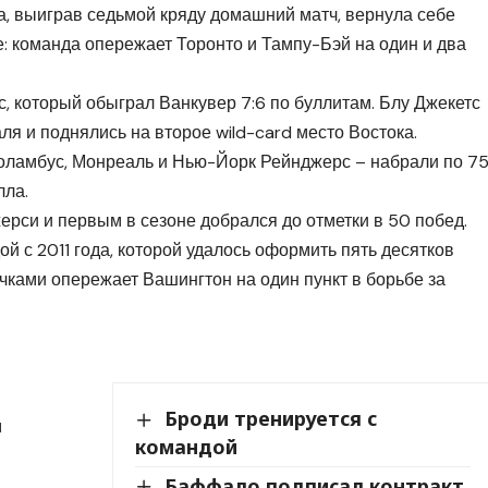
а, выиграв седьмой кряду домашний матч, вернула себе
: команда опережает Торонто и Тампу-Бэй на один и два
 который обыграл Ванкувер 7:6 по буллитам. Блу Джекетс
 и поднялись на второе wild-card место Востока.
Коламбус, Монреаль и Нью-Йорк Рейнджерс – набрали по 7
лла.
рси и первым в сезоне добрался до отметки в 50 побед.
й с 2011 года, которой удалось оформить пять десятков
очками опережает Вашингтон на один пункт в борьбе за
Броди тренируется с
м
командой
Баффало подписал контракт