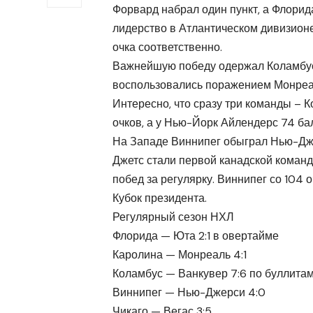
Форвард набрал один пункт, а Флорид
лидерство в Атлантическом дивизионе
очка соответственно.
Важнейшую победу одержал Коламбус,
воспользовались поражением Монреаля
Интересно, что сразу три команды – 
очков, а у Нью-Йорк Айлендерс 74 ба
На Западе Виннипег обыграл Нью-Дже
Джетс стали первой канадской командо
побед за регулярку. Виннипег со 104 
Кубок президента.
Регулярный сезон НХЛ
Флорида — Юта 2:1 в овертайме
Каролина — Монреаль 4:1
Коламбус — Ванкувер 7:6 по буллита
Виннипег — Нью-Джерси 4:0
Чикаго — Вегас 3:5