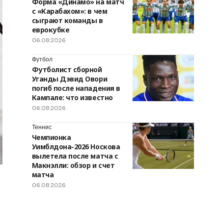
Форма «Динамо» на матч
с «Карабахом»: в чем
сыграют команды в
еврокубке
06.08.2026
Футбол
Футболист сборной
Уганды Дэвид Овори
погиб после нападения в
Кампале: что известно
06.08.2026
Теннис
Чемпионка
Уимблдона-2026 Носкова
вылетела после матча с
Макнэлли: обзор и счет
матча
06.08.2026