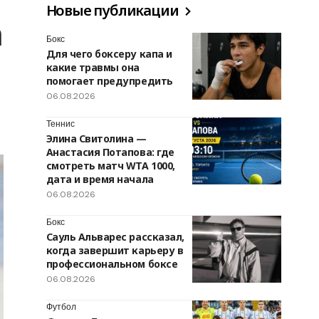
Новые публикации
а
Бокс
Для чего боксеру капа и
какие травмы она
помогает предупредить
06.08.2026
Теннис
Элина Свитолина —
Анастасия Потапова: где
смотреть матч WTA 1000,
дата и время начала
06.08.2026
Бокс
Сауль Альварес рассказал,
когда завершит карьеру в
профессиональном боксе
06.08.2026
Футбол