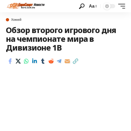
Аа
Хоккей
Обзор второго игрового дня
на чемпионате мира в
Дивизионе 1В