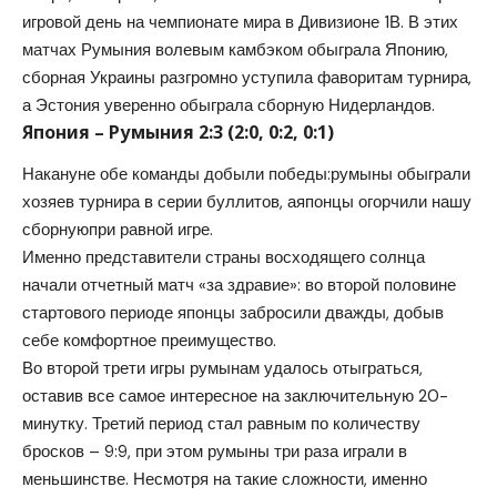
игровой день на чемпионате мира в Дивизионе 1В. В этих
матчах Румыния волевым камбэком обыграла Японию,
сборная Украины разгромно уступила фаворитам турнира,
а Эстония уверенно обыграла сборную Нидерландов.
Япония – Румыния 2:3 (2:0, 0:2, 0:1)
Накануне обе команды добыли победы:румыны обыграли
хозяев турнира в серии буллитов, аяпонцы огорчили нашу
сборнуюпри равной игре.
Именно представители страны восходящего солнца
начали отчетный матч «за здравие»: во второй половине
стартового периоде японцы забросили дважды, добыв
себе комфортное преимущество.
Во второй трети игры румынам удалось отыграться,
оставив все самое интересное на заключительную 20-
минутку. Третий период стал равным по количеству
бросков – 9:9, при этом румыны три раза играли в
меньшинстве. Несмотря на такие сложности, именно