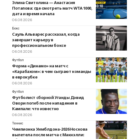
Элина Свитолина — Анастасия
Потапова: где смотреть матч WTA 1000,
дата и время начала
06.08.2026
Бокс
Сауль Альварес рассказал, когда
завершит карьеру в
профессиональном боксе
06.08.2026
Футбол
Форма «Динамо» на матч с
«Карабахом»: в чем сыграют команды
в еврокубке
06.08.2026
Футбол
Футболист сборной Уганды Дэвид
Овори погиб после нападения в
Кампале: что известно
06.08.2026
Теннис
Чемпионка Уимблдона-2026 Носкова
вылетела после матча с Макнэлли: