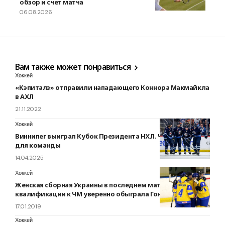
обзор и счет матча
06.08.2026
Вам также может понравиться
Хоккей
«Кэпиталз» отправили нападающего Коннора Макмайкла
в АХЛ
21.11.2022
Хоккей
Виннипег выиграл Кубок Президента НХЛ. Что это значит
для команды
14.04.2025
Хоккей
Женская сборная Украины в последнем матче
квалификации к ЧМ уверенно обыграла Гонконг
17.01.2019
Хоккей