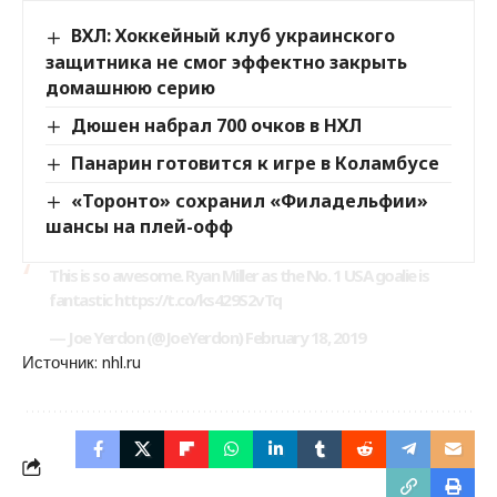
ВХЛ: Хоккейный клуб украинского
защитника не смог эффектно закрыть
домашнюю серию
Дюшен набрал 700 очков в НХЛ
Панарин готовится к игре в Коламбусе
«Торонто» сохранил «Филадельфии»
шансы на плей-офф
This is so awesome. Ryan Miller as the No. 1 USA goalie is
fantastic https://t.co/ks429S2vTq
— Joe Yerdon (@JoeYerdon) February 18, 2019
Источник:
nhl.ru