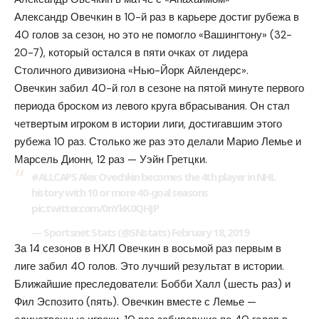
Александр Овечкин в 10-й раз в карьере достиг рубежа в
40 голов за сезон, но это не помогло «Вашингтону» (32-
20-7), который остался в пяти очках от лидера
Столичного дивизиона «Нью-Йорк Айлендерс».
Овечкин забил 40-й гол в сезоне на пятой минуте первого
периода броском из левого круга вбрасывания. Он стал
четвертым игроком в истории лиги, достигавшим этого
рубежа 10 раз. Столько же раз это делали Марио Лемье и
Марсель Дионн, 12 раз — Уэйн Гретцки.
#ALLCAPS Alex Ovechkin becomes the 4th player in NHL
history with 10 or more 40-goal seasons
pic.twitter.com/0nYkK0QHJP
— Sportsnet Stats (@SNstats) February 18, 2019
За 14 сезонов в НХЛ Овечкин в восьмой раз первым в
лиге забил 40 голов. Это лучший результат в истории.
Ближайшие преследователи: Бобби Халл (шесть раз) и
Фил Эспозито (пять). Овечкин вместе с Лемье —