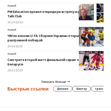
Хоккей
PM Education провел очередную встречу в рамках Sports
Talk Club
30.04.2020
Хоккей
ЧМ по хоккею U-18. Сборная Украины открыла турнир
разгромной победой
20.04.2025
Хоккей
Смотрите второй матч финальной серии чемпионата
Беларуси
28.03.2020
Показать больше
Быстрые ссылки:
Динамо
Шахтер
трансфер