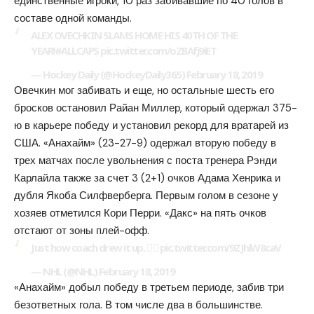
единственные игроки, 10 раз забивавшие по 40 голов в
составе одной команды.
ALEX OVECHKIN SLAMS HOME HIS 40TH OF THE
YEAR!#ALLCAPS pic.twitter.com/oZBAfj9iET
— Hockey Daily (@HockeyDaily365) February 18, 2019
Овечкин мог забивать и еще, но остальные шесть его
бросков остановил Райан Миллер, который одержал 375-
ю в карьере победу и установил рекорд для вратарей из
США. «Анахайм» (23-27-9) одержал вторую победу в
трех матчах после увольнения с поста тренера Рэнди
Карлайла также за счет 3 (2+1) очков Адама Хенрика и
дубля Якоба Силфверберга. Первым голом в сезоне у
хозяев отметился Кори Перри. «Дакс» на пять очков
отстают от зоны плей-офф.
Just how coach drew it up. 🤷‍♂️ pic.twitter.com/9ZJhlW8caV
— NHL (@NHL) February 18, 2019
«Анахайм» добыл победу в третьем периоде, забив три
безответных гола. В том числе два в большинстве.