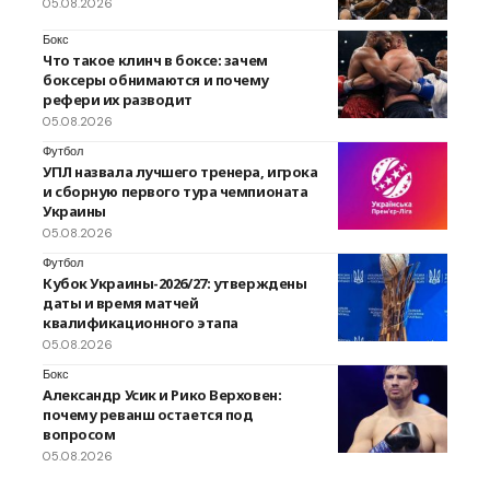
05.08.2026
Бокс
Что такое клинч в боксе: зачем
боксеры обнимаются и почему
рефери их разводит
05.08.2026
Футбол
УПЛ назвала лучшего тренера, игрока
и сборную первого тура чемпионата
Украины
05.08.2026
Футбол
Кубок Украины-2026/27: утверждены
даты и время матчей
квалификационного этапа
05.08.2026
Бокс
Александр Усик и Рико Верховен:
почему реванш остается под
вопросом
05.08.2026