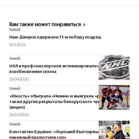
Вам также может понравиться
Хоккей
Нью-Джерси одержали 11-ю победу подряд
18.11.2022
Хоккей
НХЛ и профсоюз игроков активизировали переговоры о
возобновлении сезона
26.04.2020
Хоккей
«Юность» обыграла «Неман» и выиграла «регулярку», а
также другие результаты белорусского чемпионата
(видео)
23.02.2020
Хоккей
Константин Буценко: «Хороший был первый период, но
ненужный пропустили гол»