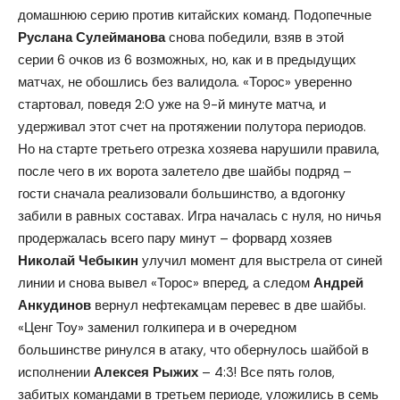
домашнюю серию против китайских команд. Подопечные
Руслана Сулейманова
снова победили, взяв в этой
серии 6 очков из 6 возможных, но, как и в предыдущих
матчах, не обошлись без валидола. «Торос» уверенно
стартовал, поведя 2:0 уже на 9-й минуте матча, и
удерживал этот счет на протяжении полутора периодов.
Но на старте третьего отрезка хозяева нарушили правила,
после чего в их ворота залетело две шайбы подряд –
гости сначала реализовали большинство, а вдогонку
забили в равных составах. Игра началась с нуля, но ничья
продержалась всего пару минут – форвард хозяев
Николай Чебыкин
улучил момент для выстрела от синей
линии и снова вывел «Торос» вперед, а следом
Андрей
Анкудинов
вернул нефтекамцам перевес в две шайбы.
«Ценг Тоу» заменил голкипера и в очередном
большинстве ринулся в атаку, что обернулось шайбой в
исполнении
Алексея Рыжих
– 4:3! Все пять голов,
забитых командами в третьем периоде, уложились в семь