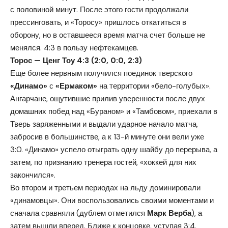
с половиной минут. После этого гости продолжали
прессинговать, и «Торосу» пришлось откатиться в
оборону, но в оставшееся время матча счет больше не
менялся. 4:3 в пользу нефтекамцев.
Торос — Ценг Тоу 4:3 (2:0, 0:0, 2:3)
Еще более нервным получился поединок тверского
«Динамо»
с
«Ермаком»
на территории «бело-голубых».
Ангарчане, ощутившие прилив уверенности после двух
домашних побед над «Бураном» и «Тамбовом», приехали в
Тверь заряженными и выдали ударное начало матча,
забросив в большинстве, а к 13-й минуте они вели уже
3:0. «Динамо» успело отыграть одну шайбу до перерыва, а
затем, по признанию тренера гостей, «хоккей для них
закончился».
Во втором и третьем периодах на льду доминировали
«динамовцы». Они воспользовались своими моментами и
сначала сравняли (дублем отметился
Марк Верба
), а
затем вышли вперед. Ближе к концовке, уступая 3:4,