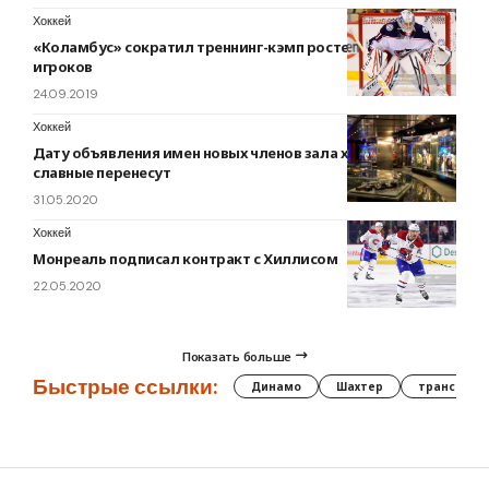
Хоккей
«Коламбус» сократил треннинг-кэмп ростер до 28
игроков
24.09.2019
Хоккей
Дату объявления имен новых членов зала хоккейной
славные перенесут
31.05.2020
Хоккей
Монреаль подписал контракт с Хиллисом
22.05.2020
Показать больше
Быстрые ссылки:
Динамо
Шахтер
трансфер