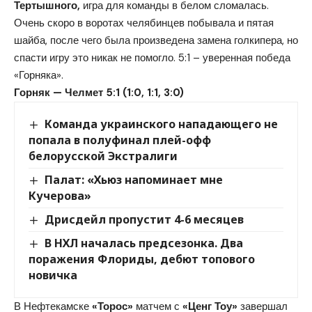
Тертышного,
игра для команды в белом сломалась.
Очень скоро в воротах челябинцев побывала и пятая
шайба, после чего была произведена замена голкипера, но
спасти игру это никак не помогло. 5:1 – уверенная победа
«Горняка».
Горняк — Челмет 5:1 (1:0, 1:1, 3:0)
Команда украинского нападающего не
попала в полуфинал плей-офф
белорусской Экстралиги
Палат: «Хьюз напоминает мне
Кучерова»
Дрисдейл пропустит 4-6 месяцев
В НХЛ началась предсезонка. Два
поражения Флориды, дебют топового
новичка
В Нефтекамске
«Торос»
матчем с
«Ценг Тоу»
завершал