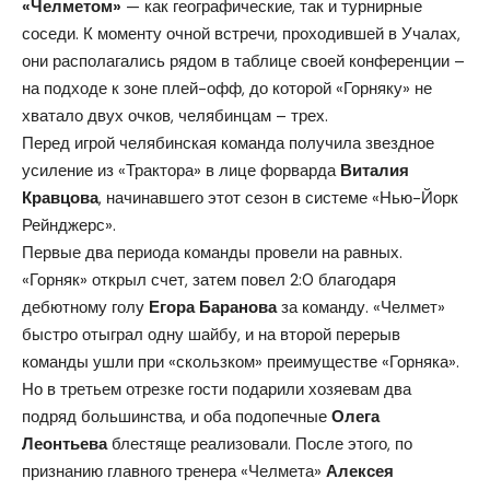
«Челметом»
— как географические, так и турнирные
соседи. К моменту очной встречи, проходившей в Учалах,
они располагались рядом в таблице своей конференции –
на подходе к зоне плей-офф, до которой «Горняку» не
хватало двух очков, челябинцам – трех.
Перед игрой челябинская команда получила звездное
усиление из «Трактора» в лице форварда
Виталия
Кравцова
, начинавшего этот сезон в системе «Нью-Йорк
Рейнджерс».
Первые два периода команды провели на равных.
«Горняк» открыл счет, затем повел 2:0 благодаря
дебютному голу
Егора Баранова
за команду. «Челмет»
быстро отыграл одну шайбу, и на второй перерыв
команды ушли при «скользком» преимуществе «Горняка».
Но в третьем отрезке гости подарили хозяевам два
подряд большинства, и оба подопечные
Олега
Леонтьева
блестяще реализовали. После этого, по
признанию главного тренера «Челмета»
Алексея