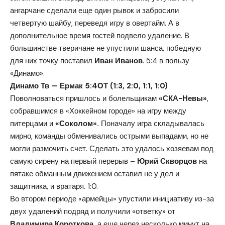
ангарчане сделали еще один рывок и забросили
четвертую шайбу, переведя игру в овертайм. А в
дополнительное время гостей подвело удаление. В
большинстве тверичане не упустили шанса, победную
для них точку поставил
Иван Иванов
. 5:4 в пользу
«Динамо».
Динамо Тв — Ермак 5:4ОТ (1:3, 2:0, 1:1, 1:0)
Поволноваться пришлось и болельщикам
«СКА-Невы»
,
собравшимся в «Хоккейном городе» на игру между
питерцами и
«Соколом».
Поначалу игра складывалась
мирно, команды обменивались острыми выпадами, но не
могли размочить счет. Сделать это удалось хозяевам под
самую сирену на первый перерыв –
Юрий Скворцов
на
пятаке обманным движением оставил не у дел и
защитника, и вратаря. 1:0.
Во втором периоде «армейцы» упустили инициативу из-за
двух удалений подряд и получили «ответку» от
Владимира Короткова,
а еще через несколько минут на