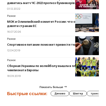
дивитись матч ЧС-2022 прогноз букмекерів
01.12.2022
Разное
МОК и Олимпийский комитет России: что ответили
девяти странам ЕС
16.07.2026
Разное
Спортивное питание поможет привести тело в порядок
12.04.2019
Разное
Сборная Украины по волейболу вышла в плей-офф
чемпионата Европы
18.09.2019
Показать больше
Быстрые ссылки:
Динамо
Шахтер
трансфер