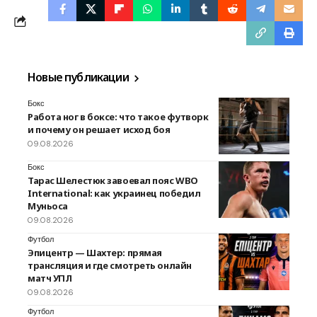
Новые публикации
Бокс
Работа ног в боксе: что такое футворк
и почему он решает исход боя
09.08.2026
Бокс
Тарас Шелестюк завоевал пояс WBO
International: как украинец победил
Муньоса
09.08.2026
Футбол
Эпицентр — Шахтер: прямая
трансляция и где смотреть онлайн
матч УПЛ
09.08.2026
Футбол