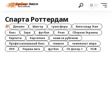
Спарта Роттердам
#
Динамо
Шахтер
трансферы
Александр Усик
бокс
Заря
футбол.
Реал
Сборная Украины
Карпаты
Барселона
наши за рубежом
Профессиональный бокс
главное
чемпионат мира
УПЛ
Первая лига
футбол
СК Днепр-1
ПСЖ