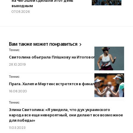
на ЧМ-2026 и сделали этот день
выходным
07.08.2026
Вам также может понравиться
Теннис
Свитолина обыграла Плішкову на Итоговом турнире WTA
28.10.2019
Теннис
Прага. Халеп и Мертенс встретятся в финальном матче
16.08.2020
Теннис
Элина Свитолина: «Я увидела, что дух украинского
народа все еще невероятный, они делают все возможное
для победы»
11.03.2023