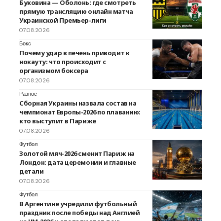
Буковина — Оболонь: где смотреть
прямую трансляцию онлайн матча
Украинской Премьер-лиги
07.08.2026
Бокс
Почему удар в печень приводит к
нокауту: что происходит с
организмом боксера
07.08.2026
Разное
Сборная Украины назвала состав на
чемпионат Европы-2026 по плаванию:
кто выступит в Париже
07.08.2026
Футбол
Золотой мяч-2026 сменит Париж на
Лондон: дата церемонии и главные
детали
07.08.2026
Футбол
В Аргентине учредили футбольный
праздник после победы над Англией