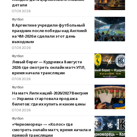
детали
07.08.2026
Футбол
В Аргентине учредили футбольный
праздник после победы над Англией
на ЧМ-2026 и сделали этот день
выходным
07.08.2026
Футбол
Левый берег — Кудривка 8 августа
2026: где смотреть онлайн матч УПЛ,
время начала трансляции
07.08.2026
Футбол
На матч Лиги наций-2026/2027 Венгрия
— Украина стартовала продажа
билетов: где их купить и какие цены
07.08.2026
Футбол
«Черноморец» — «Колос» где
смотреть онлайн матч, время начала и
прямой трансляции