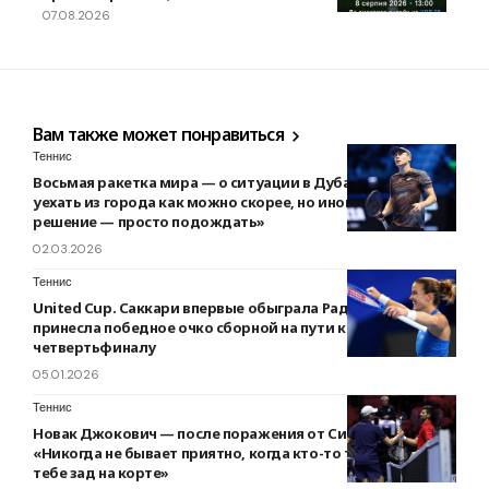
07.08.2026
Вам также может понравиться
Теннис
Восьмая ракетка мира — о ситуации в Дубае: «Мы хотим
уехать из города как можно скорее, но иногда лучшее
решение — просто подождать»
02.03.2026
Теннис
United Cup. Саккари впервые обыграла Радукану и
принесла победное очко сборной на пути к
четвертьфиналу
05.01.2026
Теннис
Новак Джокович — после поражения от Синнера:
«Никогда не бывает приятно, когда кто-то так надирает
тебе зад на корте»