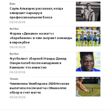
Бокс
Сауль Альварес рассказал, когда
завершит карьеру в
профессиональном боксе
06.08.2026
Футбол
Форма «Динамо» на матч с
«Карабахом»: в чем сыграют команды
в еврокубке
06.08.2026
Футбол
Футболист сборной Уганды Дэвид
Овори погиб после нападения в
Кампале: что известно
06.08.2026
Теннис
Чемпионка Уимблдона-2026 Носкова
вылетела после матча с Макнэлли:
обзор и счет матча
06.08.2026