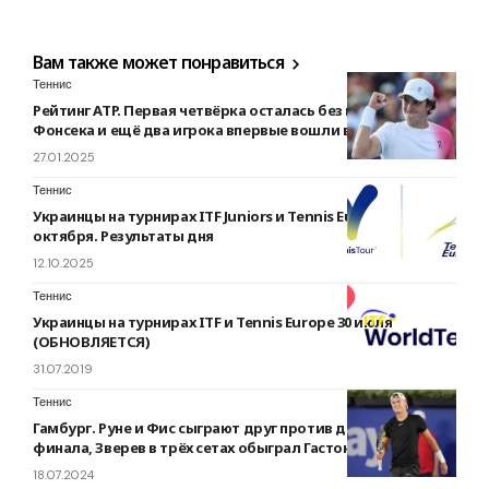
Вам также может понравиться
Теннис
Рейтинг ATP. Первая четвёрка осталась без изменений,
Фонсека и ещё два игрока впервые вошли в топ-100
27.01.2025
Теннис
Украинцы на турнирах ITF Juniors и Tennis Europe 11
октября. Результаты дня
12.10.2025
Теннис
Украинцы на турнирах ITF и Tennis Europe 30 июля
(ОБНОВЛЯЕТСЯ)
31.07.2019
Теннис
Гамбург. Руне и Фис сыграют друг против друга в 1/4
финала, Зверев в трёх сетах обыграл Гастона
18.07.2024