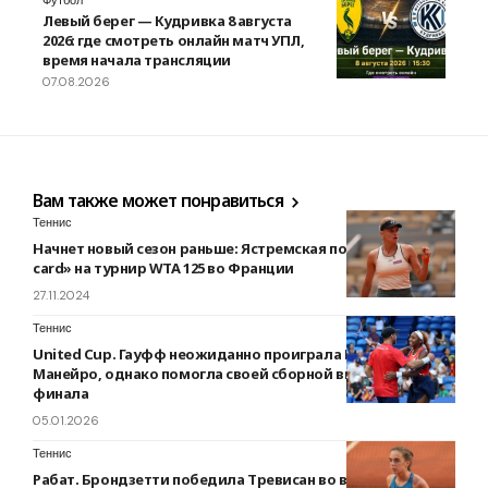
Футбол
Левый берег — Кудривка 8 августа
2026: где смотреть онлайн матч УПЛ,
время начала трансляции
07.08.2026
Вам также может понравиться
Теннис
Начнет новый сезон раньше: Ястремская получила «wild
card» на турнир WTA 125 во Франции
27.11.2024
Теннис
United Cup. Гауфф неожиданно проиграла Боусас
Манейро, однако помогла своей сборной выйти в 1/4
финала
05.01.2026
Теннис
Рабат. Брондзетти победила Тревисан во втором круге и