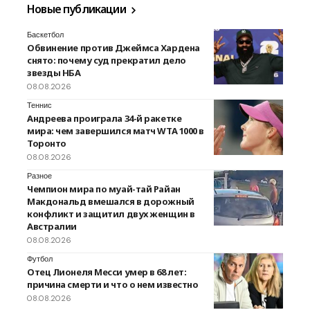
Новые публикации
Баскетбол
Обвинение против Джеймса Хардена
снято: почему суд прекратил дело
звезды НБА
08.08.2026
Теннис
Андреева проиграла 34-й ракетке
мира: чем завершился матч WTA 1000 в
Торонто
08.08.2026
Разное
Чемпион мира по муай-тай Райан
Макдональд вмешался в дорожный
конфликт и защитил двух женщин в
Австралии
08.08.2026
Футбол
Отец Лионеля Месси умер в 68 лет:
причина смерти и что о нем известно
08.08.2026