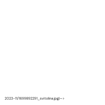
2023-11/1699892291_svitolina.jpg|—>