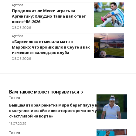
Футбол
Продолжит ли Месси играть за
Аргентину: Клаудио Тапиа дал ответ
после ЧМ-2026
08.08.2026
Футбол
«Барселона» отменила матч в
Марокко: что произошло в Сеуте и как
изменился календарь клуба
08.08.2026
Вам также может понравиться
Теннис
Бывшая вторая ракетка мира берет паузу в
выступлениях: «Уже некоторое время не чувствую себя
счастливой на корте»
18.07.2025
Теннис