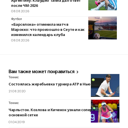
Аргентину: Клаудио Тапиа дал ответ
после ЧМ-2026
08.08.2026
Футбол
«Барселона» отменила матч в
Марокко: что произошло в Сеуте и как
изменился календарь клуба
08.08.2026
Вам также может понравиться
Теннис
Состоялась жеребьевка турнира ATP в Нью-Йорке
21.08.2020
Теннис
Чарльстон. Козлова и Киченок узнали соперниц в
основной сетке
01.04.2019