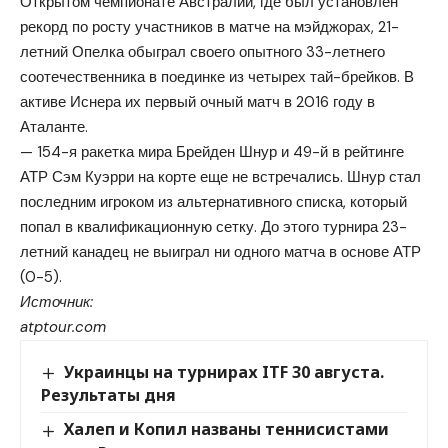
Открытом чемпионате Австралии, где был установлен
рекорд по росту участников в матче на мэйджорах, 21-
летний Опелка обыграл своего опытного 33-летнего
соотечественника в поединке из четырех тай-брейков. В
активе Иснера их первый очный матч в 2016 году в
Аталанте.
— 154-я ракетка мира Брейден Шнур и 49-й в рейтинге
АТР Сэм Куэрри на корте еще не встречались. Шнур стал
последним игроком из альтернативного списка, который
попал в квалификационную сетку. До этого турнира 23-
летний канадец не выиграл ни одного матча в основе АТР
(0-5).
Источник:
atptour.com
Украинцы на турнирах ITF 30 августа.
Результаты дня
Халеп и Копил названы теннисистами