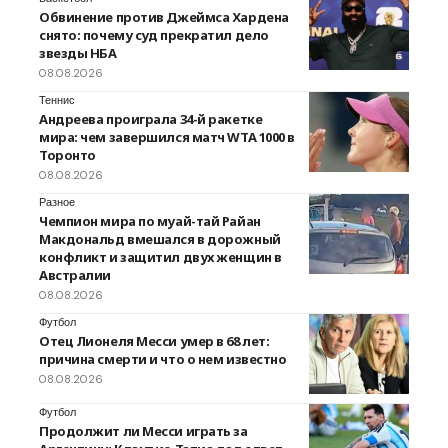
Обвинение против Джеймса Хардена
снято: почему суд прекратил дело
звезды НБА
08.08.2026
Теннис
Андреева проиграла 34-й ракетке
мира: чем завершился матч WTA 1000 в
Торонто
08.08.2026
Разное
Чемпион мира по муай-тай Райан
Макдональд вмешался в дорожный
конфликт и защитил двух женщин в
Австралии
08.08.2026
Футбол
Отец Лионеля Месси умер в 68 лет:
причина смерти и что о нем известно
08.08.2026
Футбол
Продолжит ли Месси играть за