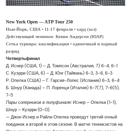
New York Open — ATP Tour 250
Нью-Йорк, США • 11-17 февраля • хард (зал)
Действующий чемпион:
Кевин Андерсон
(ЮАР)
Сетка турнира: квалификация • одиночный и парный
разряд
Четвертьфинал
Д. Иснер (США, 1) – Д. Томпсон (Австралия, 7) 6-4, 6-1
С. Куэрри (США, 6) – Д. Юнг (Тайвань) 6-3, 3-6, 6-3
Р. Опелка (США) – Г. Гарсия-Лопес (Испания) 6-3, 6-4
Б. Шнур (Канада) – П. Лоренци (Италия) 6-7(7), 7-6(5),
7-5
Пары соперников в полуфинале:
Иснер – Опелка (1-1),
Шнур – Куэрри (0-0).
— Джон Иснер и Райли Опелка проведут третий очный
поединок и второй в этом сезоне. В матче теннисистов на