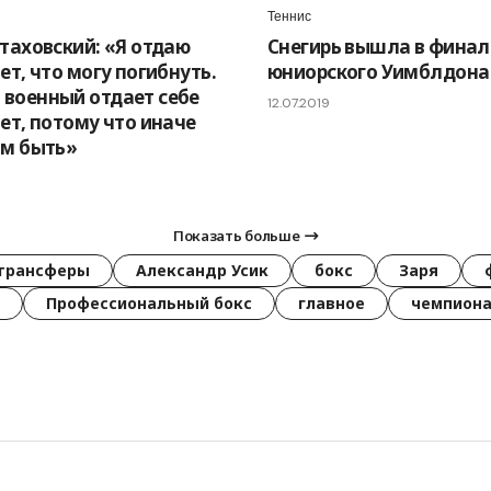
Теннис
Стаховский: «Я отдаю
Снегирь вышла в финал
ет, что могу погибнуть.
юниорского Уимблдона
военный отдает себе
12.07.2019
чет, потому что иначе
ам быть»
Показать больше
трансферы
Александр Усик
бокс
Заря
Профессиональный бокс
главное
чемпиона