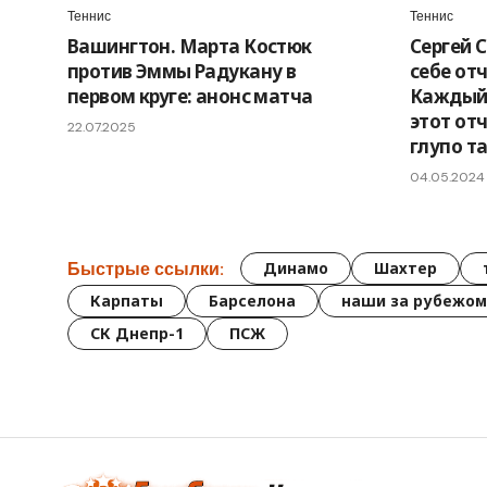
Теннис
Теннис
Вашингтон. Марта Костюк
Сергей 
против Эммы Радукану в
себе отч
первом круге: анонс матча
Каждый 
этот от
22.07.2025
глупо т
04.05.2024
Быстрые ссылки:
Динамо
Шахтер
Карпаты
Барселона
наши за рубежом
СК Днепр-1
ПСЖ