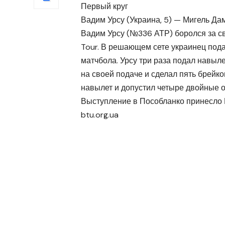
Первый круг
Вадим Урсу (Украина, 5) — Мигель Дама
Вадим Урсу (№336 АТР) боролся за св
Tour. В решающем сете украинец пода
матчбола. Урсу три раза подал навыл
на своей подаче и сделал пять брейков
навылет и допустил четыре двойные о
Выступление в Пособланко принесло 
btu.org.ua