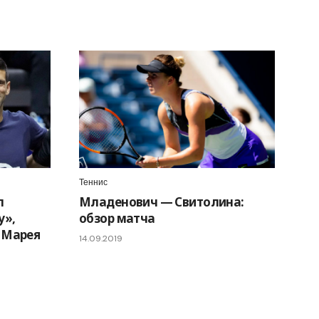
Теннис
л
Младенович — Свитолина:
у»,
обзор матча
 Марея
14.09.2019