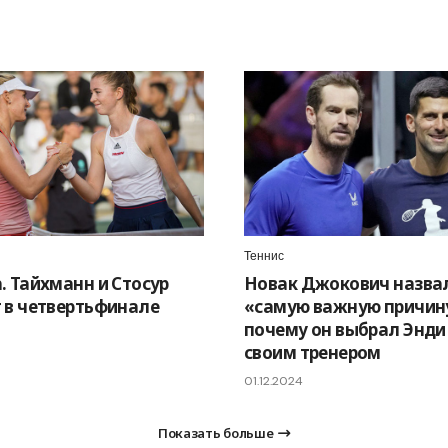
Теннис
. Тайхманн и Стосур
Новак Джокович назва
 в четвертьфинале
«самую важную причин
почему он выбрал Энди
своим тренером
01.12.2024
Показать больше