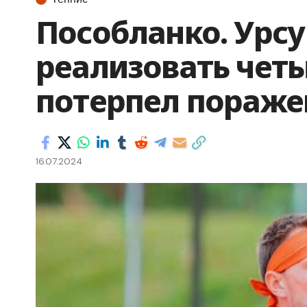
Пособланко. Урсу
реализовать чет
потерпел поражен
16.07.2024