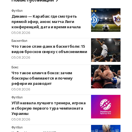
Футбол
Динамо — Карабах: где смотреть
прямой эфир, анонс матча Лиги
конференций, дата и время начала
05.08.2026
Баскетбол
Что такое слэм-данк в баскетболе: 15
видов бросков сверху с объяснениями
05.08.2026
Бокс
Что такое клинч в боксе: зачем
боксеры обнимаются и почему
рефери их разводит
05.08.2026
Футбол
УПЛ назвала лучшего тренера, игрока
и сборную первого тура чемпионата
Украины
05.08.2026
Футбол