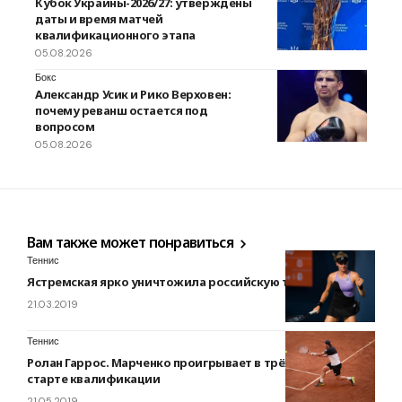
Кубок Украины-2026/27: утверждены
даты и время матчей
квалификационного этапа
05.08.2026
Бокс
Александр Усик и Рико Верховен:
почему реванш остается под
вопросом
05.08.2026
Вам также может понравиться
Теннис
Ястремская ярко уничтожила российскую теннисистку
21.03.2019
Теннис
Ролан Гаррос. Марченко проигрывает в трёх сетах на
старте квалификации
21.05.2019