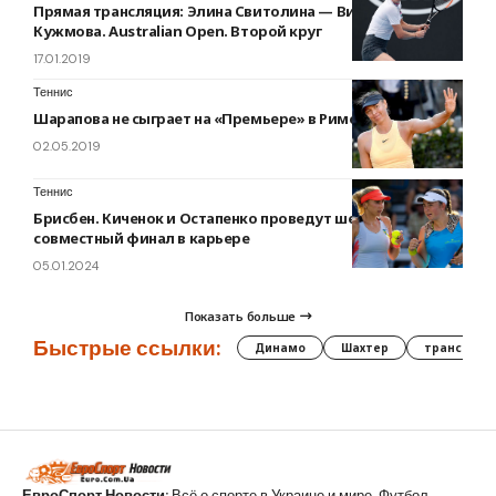
Прямая трансляция: Элина Свитолина — Виктория
Кужмова. Australian Open. Второй круг
17.01.2019
Теннис
Шарапова не сыграет на «Премьере» в Риме
02.05.2019
Теннис
Брисбен. Киченок и Остапенко проведут шестой
совместный финал в карьере
05.01.2024
Показать больше
Быстрые ссылки:
Динамо
Шахтер
трансфер
ЕвроСпорт Новости:
Всё о спорте в Украине и мире. Футбол,