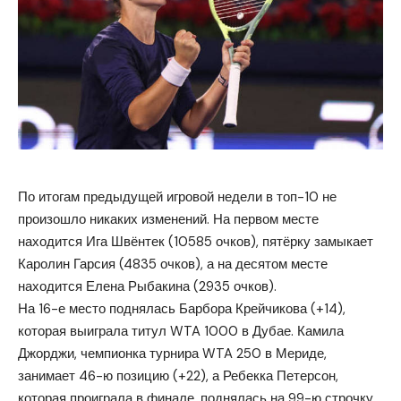
По итогам предыдущей игровой недели в топ-10 не
произошло никаких изменений. На первом месте
находится Ига Швёнтек (10585 очков), пятёрку замыкает
Каролин Гарсия (4835 очков), а на десятом месте
находится Елена Рыбакина (2935 очков).
На 16-е место поднялась Барбора Крейчикова (+14),
которая выиграла титул WTA 1000 в Дубае. Камила
Джорджи, чемпионка турнира WTA 250 в Мериде,
занимает 46-ю позицию (+22), а Ребекка Петерсон,
которая проиграла в финале, поднялась на 99-ю строчку