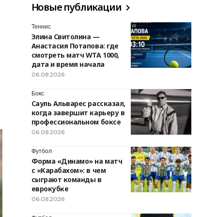
Новые публикации
Теннис
Элина Свитолина —
Анастасия Потапова: где
смотреть матч WTA 1000,
дата и время начала
06.08.2026
Бокс
Сауль Альварес рассказал,
когда завершит карьеру в
профессиональном боксе
06.08.2026
Футбол
Форма «Динамо» на матч
с «Карабахом»: в чем
сыграют команды в
еврокубке
06.08.2026