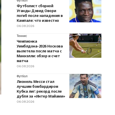
Футбол
Футболист сборной
Уганды Дэвид Овори
погиб после нападения в
Кампале: что известно
06.08.2026
Теннис
Чемпионка
Уимблдона-2026 Носкова
вылетела после матча с
Макнэлли: обзор и счет
матча
06.08.2026
Футбол
Лионель Месси стал
лучшим бомбардиром
Кубка лиг: рекорд после
дубля за «Интер Майами»
06.08.2026