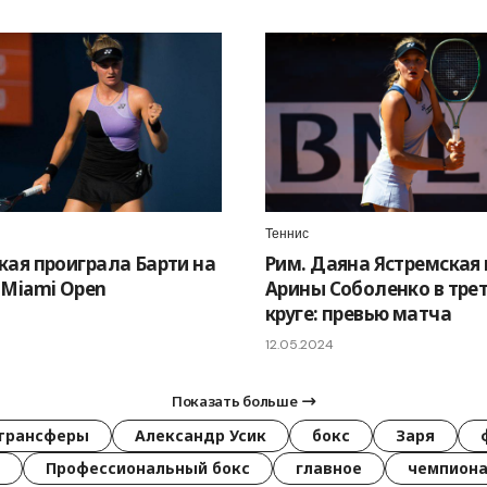
Теннис
кая проиграла Барти на
Рим. Даяна Ястремская
 Miami Open
Арины Соболенко в тре
круге: превью матча
12.05.2024
Показать больше
трансферы
Александр Усик
бокс
Заря
Профессиональный бокс
главное
чемпиона