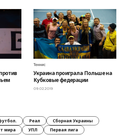
Теннис
 против
Украина проиграла Польше на
тьем
Кубковые федерации
09.02.2019
футбол.
Реал
Сборная Украины
т мира
УПЛ
Первая лига