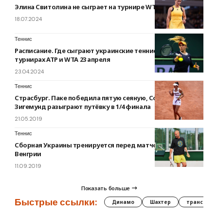
Элина Свитолина не сыграет на турнире WTA в Палермо
18.07.2024
Теннис
Расписание. Где сыграют украинские теннисисты на
турнирах ATP и WTA 23 апреля
23.04.2024
Теннис
Страсбург. Паке победила пятую сеяную, Соболенко и
Зигемунд разыграют путёвку в 1/4 финала
21.05.2019
Теннис
Сборная Украины тренируется перед матчем с командой
Венгрии
11.09.2019
Показать больше
Быстрые ссылки:
Динамо
Шахтер
трансфер