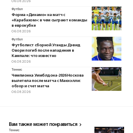
06.08.2026
Футбол
Форма «Динамо» на матч с
«Карабахом»: в чем сыграют команды
в еврокубке
06.08.2026
Футбол
Футболист сборной Уганды Дэвид
Овори погиб после нападения в
Кампале: что известно
06.08.2026
Теннис
Чемпионка Уимблдона-2026 Носкова
вылетела после матча с Макнэлли:
обзор и счет матча
06.08.2026
Вам также может понравиться
Теннис