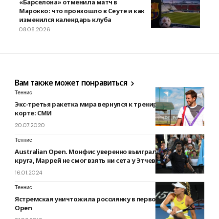
«Барселона» отменила матч в
Марокко: что произошло в Сеуте и как
изменился календарь клуба
08.08.2026
Вам также может понравиться
Теннис
Экс-третья ракетка мира вернулся к тренировкам на
корте: СМИ
20.07.2020
Теннис
Australian Open. Монфис уверенно выиграл матч первого
круга, Маррей не смог взять ни сета у Этчеверри
16.01.2024
Теннис
Ястремская уничтожила россиянку в первом круге Miami
Open