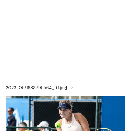
2023-05/1683795564_itf.jpg|—>