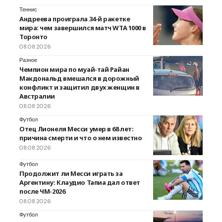
Теннис
Андреева проиграла 34-й ракетке
мира: чем завершился матч WTA 1000 в
Торонто
08.08.2026
Разное
Чемпион мира по муай-тай Райан
Макдональд вмешался в дорожный
конфликт и защитил двух женщин в
Австралии
08.08.2026
Футбол
Отец Лионеля Месси умер в 68 лет:
причина смерти и что о нем известно
08.08.2026
Футбол
Продолжит ли Месси играть за
Аргентину: Клаудио Тапиа дал ответ
после ЧМ-2026
08.08.2026
Футбол