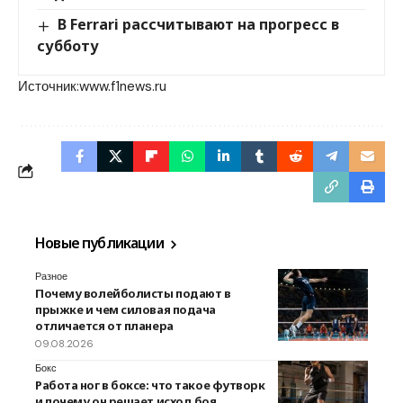
В Ferrari рассчитывают на прогресс в
субботу
Источник:
www.f1news.ru
Новые публикации
Разное
Почему волейболисты подают в
прыжке и чем силовая подача
отличается от планера
09.08.2026
Бокс
Работа ног в боксе: что такое футворк
и почему он решает исход боя