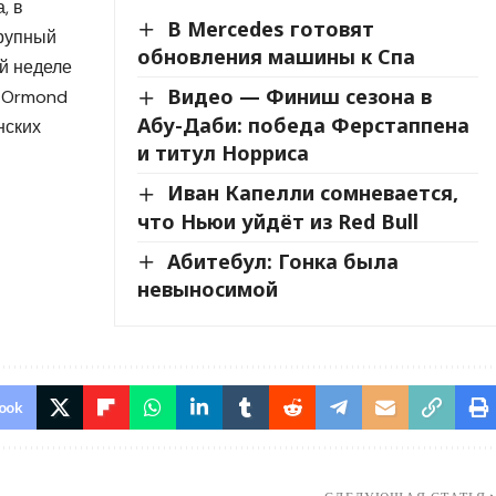
, в
В Mercedes готовят
крупный
обновления машины к Спа
й неделе
Видео — Финиш сезона в
t Ormond
Абу-Даби: победа Ферстаппена
нских
и титул Норриса
Иван Капелли сомневается,
что Ньюи уйдёт из Red Bull
Абитебул: Гонка была
невыносимой
ook