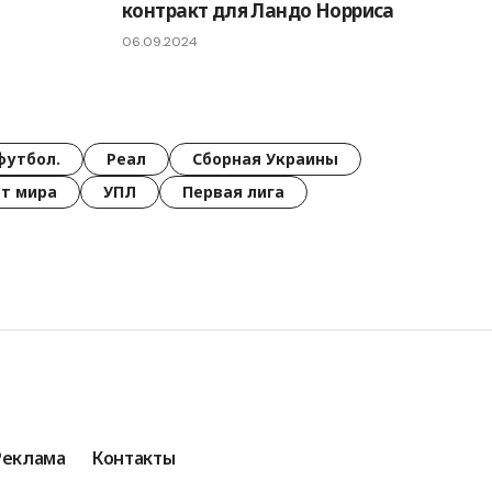
контракт для Ландо Норриса
06.09.2024
футбол.
Реал
Сборная Украины
т мира
УПЛ
Первая лига
Реклама
Контакты