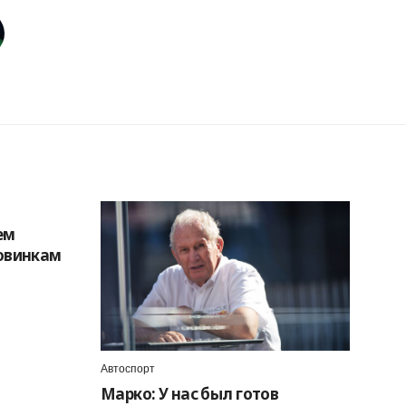
ем
овинкам
Автоспорт
Марко: У нас был готов