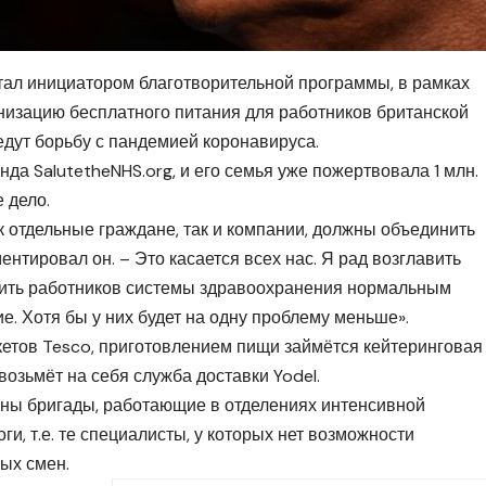
тал инициатором благотворительной программы, в рамках
низацию бесплатного питания для работников британской
дут борьбу с пандемией коронавируса.
да SalutetheNHS.org, и его семья уже пожертвовала 1 млн.
 дело.
ак отдельные граждане, так и компании, должны объединить
ентировал он. – Это касается всех нас. Я рад возглавить
чить работников системы здравоохранения нормальным
ие. Хотя бы у них будет на одну проблему меньше».
кетов Tesco, приготовлением пищи займётся кейтеринговая
 возьмёт на себя служба доставки Yodel.
ны бригады, работающие в отделениях интенсивной
ги, т.е. те специалисты, у которых нет возможности
ых смен.