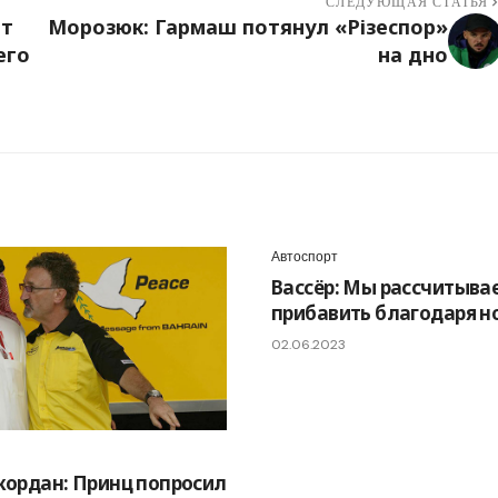
СЛЕДУЮЩАЯ СТАТЬЯ
ет
Морозюк: Гармаш потянул «Різеспор»
его
на дно
Автоспорт
Вассёр: Мы рассчитыва
прибавить благодаря н
02.06.2023
ордан: Принц попросил