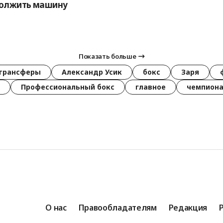
должить машину
Показать больше
трансферы
Александр Усик
бокс
Заря
Профессиональный бокс
главное
чемпиона
О нас
Правообладателям
Редакция