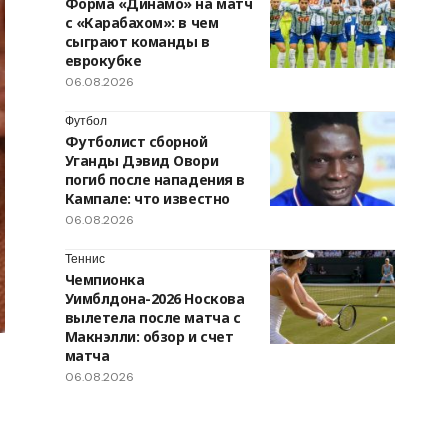
Форма «Динамо» на матч
с «Карабахом»: в чем
сыграют команды в
еврокубке
06.08.2026
Футбол
Футболист сборной
Уганды Дэвид Овори
погиб после нападения в
Кампале: что известно
06.08.2026
Теннис
Чемпионка
Уимблдона-2026 Носкова
вылетела после матча с
Макнэлли: обзор и счет
матча
06.08.2026