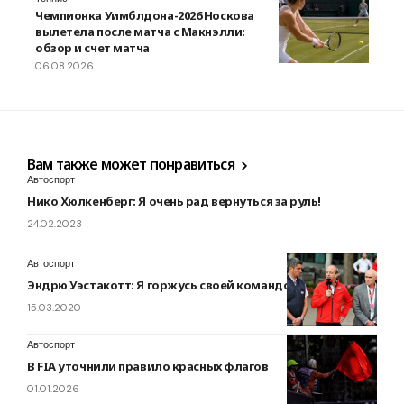
Чемпионка Уимблдона-2026 Носкова
вылетела после матча с Макнэлли:
обзор и счет матча
06.08.2026
Вам также может понравиться
Автоспорт
Нико Хюлкенберг: Я очень рад вернуться за руль!
24.02.2023
Автоспорт
Эндрю Уэстакотт: Я горжусь своей командой
15.03.2020
Автоспорт
В FIA уточнили правило красных флагов
01.01.2026