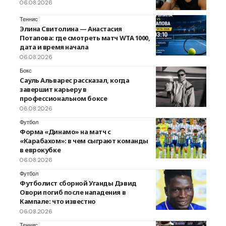
06.08.2026
Теннис
Элина Свитолина — Анастасия
Потапова: где смотреть матч WTA 1000,
дата и время начала
06.08.2026
Бокс
Сауль Альварес рассказал, когда
завершит карьеру в
профессиональном боксе
06.08.2026
Футбол
Форма «Динамо» на матч с
«Карабахом»: в чем сыграют команды
в еврокубке
06.08.2026
Футбол
Футболист сборной Уганды Дэвид
Овори погиб после нападения в
Кампале: что известно
06.08.2026
Теннис