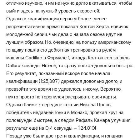
отлично изучено, и им не нужно долго вкатываться, чтобы
выйти здесь на нужный уровень скоростей.
Однако в квалификации первым более-менее
репрезентативное время показал Колтон Херта, новичок
молодёжной серии, чьи дела с начала сезона идут не
лучшим образом. Но, очевидно, на пользу американскому
гонщику пошла его дебютная тренировка за рулём
машины Cadillac в Формуле 1, и когда Колтон сел за руль
Dallara команды Hitech, то сразу поехал довольно быстро.
Его результат, показанный вскоре после начала
квалификации (1:25,387) держался довольно долго, и
превзойти это время не удавалось никому. Вероятно,
никто просто не торопился раскрывать свои карты.
Однако ближе к середине сессии Никола Цолов,
победитель недавней гонки в Монако, проехал круг на
полсекунды быстрее, а следом Рафаль Камара улучшил
результат ещё на 0,4 секунды – 1:24,810!
Позади уже были две трети квалификации, и гонщики