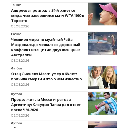
Теннис
Андреева проиграла 34-й ракетке
мира: чем завершился матч WTA 1000 в
Торонто
08.08.2026
Разное
Чемпион мира по муай-тай Райан
Макдональд вмешался в дорожный
конфликт и защитил двух женщин в
Австралии
08.08.2026
Футбол
Отец Лионеля Месси умер в 68 лет:
причина смерти и что о нем известно
08.08.2026
Футбол
Продолжит ли Месси играть за
Аргентину: Клаудио Тапиа дал ответ
после ЧМ-2026
08.08.2026
Футбол