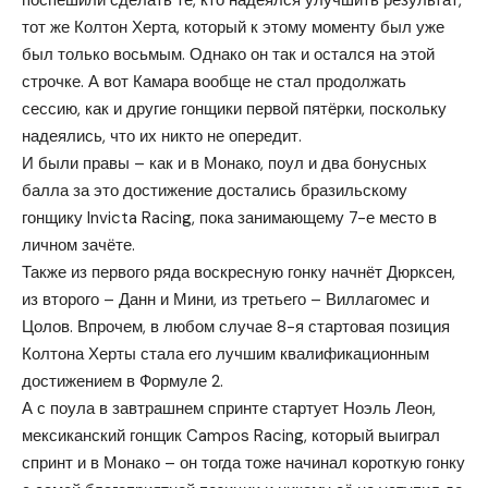
поспешили сделать те, кто надеялся улучшить результат,
тот же Колтон Херта, который к этому моменту был уже
был только восьмым. Однако он так и остался на этой
строчке. А вот Камара вообще не стал продолжать
сессию, как и другие гонщики первой пятёрки, поскольку
надеялись, что их никто не опередит.
И были правы – как и в Монако, поул и два бонусных
балла за это достижение достались бразильскому
гонщику Invicta Racing, пока занимающему 7-е место в
личном зачёте.
Также из первого ряда воскресную гонку начнёт Дюрксен,
из второго – Данн и Мини, из третьего – Виллагомес и
Цолов. Впрочем, в любом случае 8-я стартовая позиция
Колтона Херты стала его лучшим квалификационным
достижением в Формуле 2.
А с поула в завтрашнем спринте стартует Ноэль Леон,
мексиканский гонщик Campos Racing, который выиграл
спринт и в Монако – он тогда тоже начинал короткую гонку