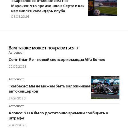
«Барселона» отменила матч в
Марокко: что произошло в Сеуте и как
изменился календарь клуба
08.08.2026
Вам также может понравиться
Автоспорт
Corinthian Re – новый спонсор команды Alfa Romeo
22.02.2023
Автоспорт
Томбасис: Мы не можем быть заложниками
автоконцернов
27.04.2026
Автоспорт
Алонсо: У FIA было достаточно времени сообщить о
штрафе
20.03.2023