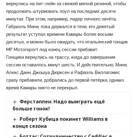
вернулись на пит-лейн за свежей мягкой резиной, чтобы
продолжить штурмовать поул на последних десяти
минутах. При этом, например, лидер личного зачёта,
Габриэль Мини, пока держался в тени, его девятый
результат уступал времени Камары более восьми
десятых, и можно было ожидать, что итальянский гонщик
MP Motorsport под конец сессии прибавит.
Гонщики вернулись на трассу, когда до завершения
сессии оставалось минут шесть. И действительно, Мини,
Алекс Данн, Джошуа Дюрксен и Рафаэль Виллагомес
сразу прибавили, добрались до первой пятёрки, однако
время Камары никто не перекрыл.
Ферстаппен: Надо выиграть ещё
больше гонок!
Роберт Кубица покинет Williams в
конце сезона
Боттас: Сотрудничество с Cadillac я