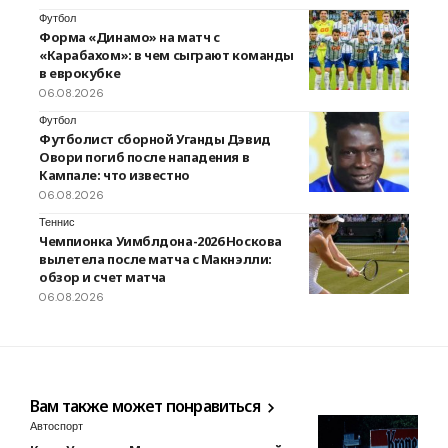
Футбол
Форма «Динамо» на матч с
«Карабахом»: в чем сыграют команды
в еврокубке
06.08.2026
Футбол
Футболист сборной Уганды Дэвид
Овори погиб после нападения в
Кампале: что известно
06.08.2026
Теннис
Чемпионка Уимблдона-2026 Носкова
вылетела после матча с Макнэлли:
обзор и счет матча
06.08.2026
Вам также может понравиться
Автоспорт