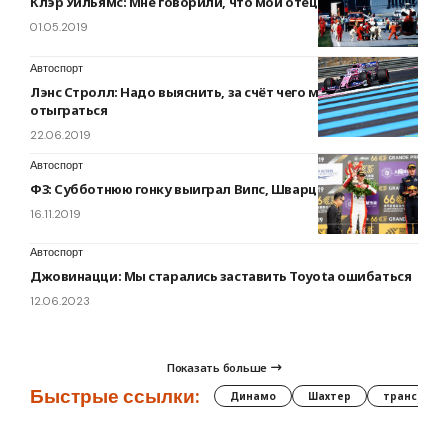
Клэр Уильямс: Мне говорили, что мой отец – убийца
01.05.2019
Автоспорт
Лэнс Стролл: Надо выяснить, за счёт чего можно
отыграться
22.06.2019
Автоспорт
Ф3: Субботнюю гонку выиграл Випс, Шварцман – второй
16.11.2019
Автоспорт
Джовинацци: Мы старались заставить Toyota ошибаться
12.06.2023
Показать больше
Быстрые ссылки:
Динамо
Шахтер
трансфер