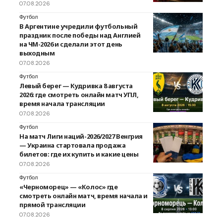
07.08.2026
Футбол
В Аргентине учредили футбольный
праздник после победы над Англией
на ЧМ-2026 и сделали этот день
выходным
07.08.2026
Футбол
Левый берег — Кудривка 8 августа
2026: где смотреть онлайн матч УПЛ,
время начала трансляции
07.08.2026
Футбол
На матч Лиги наций-2026/2027 Венгрия
— Украина стартовала продажа
билетов: где их купить и какие цены
07.08.2026
Футбол
«Черноморец» — «Колос» где
смотреть онлайн матч, время начала и
прямой трансляции
07.08.2026