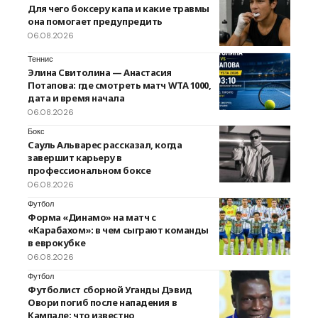
Для чего боксеру капа и какие травмы
она помогает предупредить
06.08.2026
Теннис
Элина Свитолина — Анастасия
Потапова: где смотреть матч WTA 1000,
дата и время начала
06.08.2026
Бокс
Сауль Альварес рассказал, когда
завершит карьеру в
профессиональном боксе
06.08.2026
Футбол
Форма «Динамо» на матч с
«Карабахом»: в чем сыграют команды
в еврокубке
06.08.2026
Футбол
Футболист сборной Уганды Дэвид
Овори погиб после нападения в
Кампале: что известно